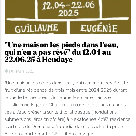
"Une maison les pieds dans l'eau,
qui n'en a pas rêvé" du 12.04 au
22.06.25 à Hendaye
| 07 Mars 2025
"Une maison les pieds dans l'eau, qui n'en a pas rêvé"est le
fruit d'une résidence de trois mois entre 2024-2025 durant
laquelle le chercheur Guillaume Mercier et l'artiste
plasticienne Eugénie Chat ont exploré les risques naturels
liés à l'eau présents sur le littoral basque (inondations,
submersions, érosion côtière) à Nekatoenea À¢'€'" résidence
d'artistes du Domaine d'Abbadia dans le cadre du projet
Arriskua, porté par le CPIE Littoral basque.