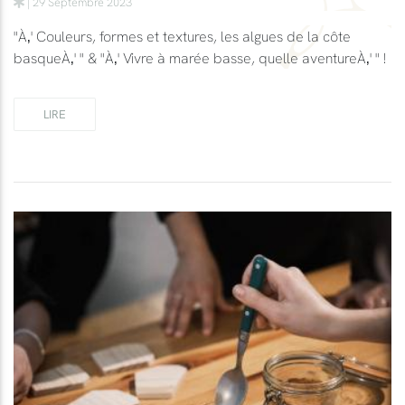
| 29 Septembre 2023
"À‚' Couleurs, formes et textures, les algues de la côte
basqueÀ‚' " & "À‚' Vivre à marée basse, quelle aventureÀ‚' " !
LIRE