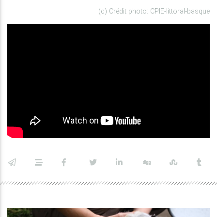
(c) Crédit photo: CPIE-littoral-basque