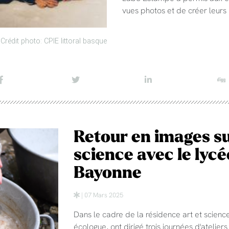
vues photos et de créer leurs
Crédit photo: CPIE littoral basque
Retour en images sur
science avec le lycé
Bayonne
| 07 Mars 2025
Dans le cadre de la résidence art et scienc
écologue, ont dirigé trois journées d'atelie