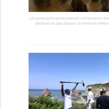
Les jeunes participants prennent connaissance de
pêcheurs du pays basque. Un artiste en herbe 