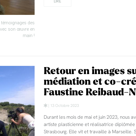
LIRE
s témoignages des
avec son œuvre en
main !
Retour en images su
médiation et co-créa
Faustine Reibaud-Ni
| 13 Octobre 2023
Durant les mois de mai et juin 2023, nous av
artiste plasticienne et réalisatrice diplômé
Strasbourg. Elle vit et travaille à Marseill