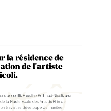
r la résidence de
tion de l'artiste
coli.
ons accueilli, Faustine Reibaud-Nicoli, une
e de la Haute Ecole des Arts du Rhin de
e. Son travail se développe de manière