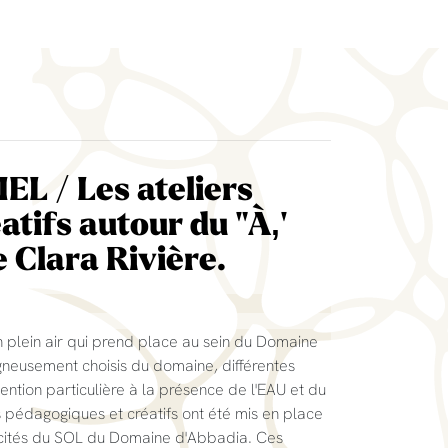
L / Les ateliers
tifs autour du "À‚'
e Clara Rivière.
plein air qui prend place au sein du Domaine
gneusement choisis du domaine, différentes
tention particulière à la présence de l'EAU et du
 pédagogiques et créatifs ont été mis en place
ificités du SOL du Domaine d'Abbadia. Ces