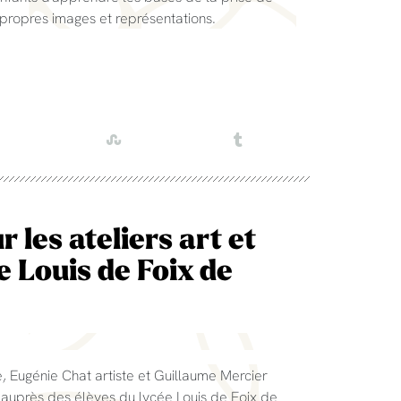
 propres images et représentations.
 les ateliers art et
e Louis de Foix de
e, Eugénie Chat artiste et Guillaume Mercier
rs auprès des élèves du lycée Louis de Foix de