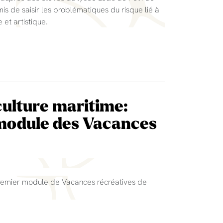
s de saisir les problématiques du risque lié à
 et artistique.
culture maritime:
module des Vacances
 premier module de Vacances récréatives de