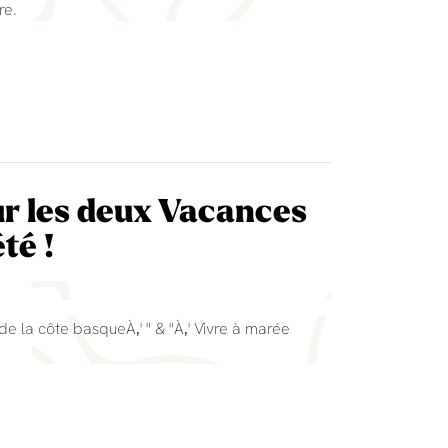
re.
ur les deux Vacances
té !
 de la côte basqueÀ‚' " & "À‚' Vivre à marée