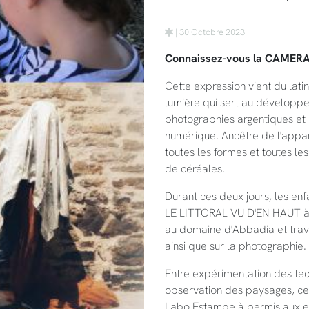
| 30 Octobre 2023
Connaissez-vous la CAMER
Cette expression vient du lati
lumière qui sert au développe
photographies argentiques et 
numérique. Ancêtre de l'appar
toutes les formes et toutes les 
de céréales.
Durant ces deux jours, les en
LE LITTORAL VU D'EN HAUT à A
au domaine d'Abbadia et trav
ainsi que sur la photographie.
Entre expérimentation des te
observation des paysages, ce 
Labo Estampe à permis aux en