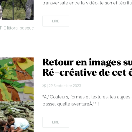
transversale entre la vidéo, le son et l'écritu
LIRE
PIE-littoral-basque
Retour en images s
Ré-créative de cet é
| 29 Septembre 2023
"À‚' Couleurs, formes et textures, les algues
basse, quelle aventureÀ‚' " !
LIRE