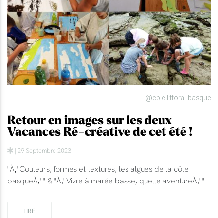
@cpie-littoral-basque
Retour en images sur les deux
Vacances Ré-créative de cet été !
| 29 Septembre 2023
"À‚' Couleurs, formes et textures, les algues de la côte
basqueÀ‚' " & "À‚' Vivre à marée basse, quelle aventureÀ‚' " !
LIRE